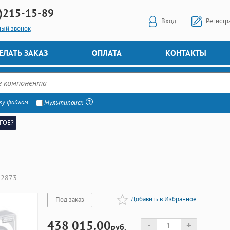
)
215-15-89
Вход
Регистр
ный звонок
ЕЛАТЬ ЗАКАЗ
ОПЛАТА
КОНТАКТЫ
ку файлом
Мультипоиск
ГОЕ?
22873
Добавить в Избранное
Под заказ
438 015.00
-
+
руб.