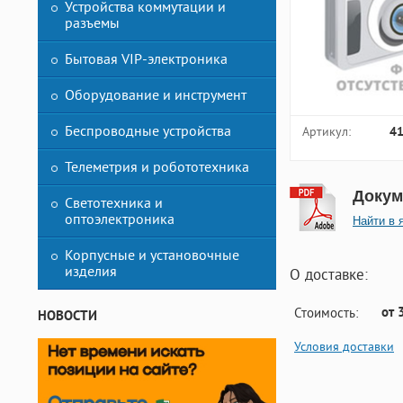
Устройства коммутации и
разъемы
Бытовая VIP-электроника
Оборудование и инструмент
Беспроводные устройства
Артикул:
4
Телеметрия и робототехника
Докум
Светотехника и
оптоэлектроника
Найти в 
Корпусные и установочные
изделия
О доставке:
от 
Стоимость:
НОВОСТИ
Условия доставки