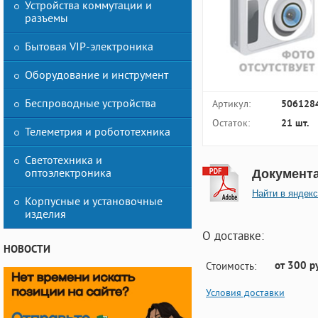
Устройства коммутации и
разъемы
Бытовая VIP-электроника
Оборудование и инструмент
Беспроводные устройства
Артикул:
506128
Остаток:
21 шт.
Телеметрия и робототехника
Светотехника и
оптоэлектроника
Документ
Найти в яндекс
Корпусные и установочные
изделия
О доставке:
НОВОСТИ
от 300 р
Стоимость:
Условия доставки