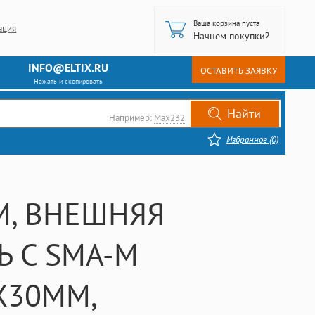
Ваша корзина пуста
ация
Начнем покупки?
INFO@ELTIX.RU
ОСТАВИТЬ ЗАЯВКУ
Нажать и скопировать
Например:
Max232
Избранное (0)
3M, ВНЕШНЯЯ
Ь С SMA-M
Х30ММ,