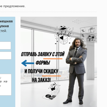
ое предложение.
Внешняя
длина
тей.