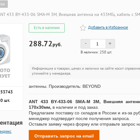
азы
NT 433 BY-433-06 SMA-M 3M, Внешняя антенна на 433МГц, кабель с SM
Добавить в Избранное
Есть в наличии
288.72
-
+
руб.
В наличии: 250 шт.
Информация о товарах, ценах и наличии на сайте носит справочн
уточняйте у менеджера.
антенны. Производитель: BEYOND
253743
0 шт.
ANT 433 BY-433-06 SMA-M 3M, Внешняя антенн
170х30мм,
в наличии и под заказ.
Предлагаем поставку со складов в России и из-за ру
менеджер подтвердит после получения запроса.
ентация
Оставьте заявку через форму или отправьте запрос н
яндекс
Отправить запрос на email