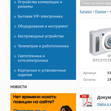
Устройства коммутации и
Поиск по частям фр
разъемы
Каталог
Разное
A
Бытовая VIP-электроника
Оборудование и инструмент
Беспроводные устройства
Телеметрия и робототехника
Светотехника и
оптоэлектроника
Корпусные и установочные
Артикул:
5
изделия
Остаток:
25
НОВОСТИ
Докум
Найти в 