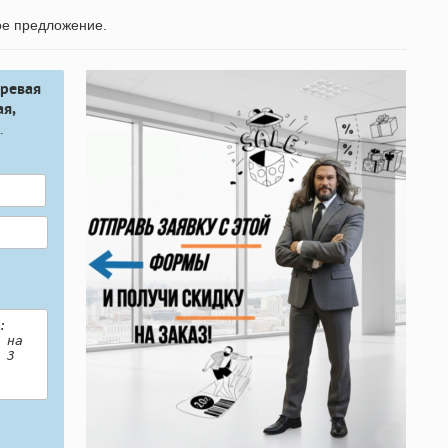
ое предложение.
ыревая
я,
.