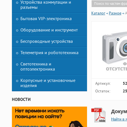
Устройства коммутации и
Поиск по частям фр
разъемы
Каталог
Разное
A
Бытовая VIP-электроника
Оборудование и инструмент
Беспроводные устройства
Телеметрия и робототехника
Светотехника и
оптоэлектроника
Корпусные и установочные
Артикул:
5
изделия
Остаток:
25
НОВОСТИ
Докум
Найти в 