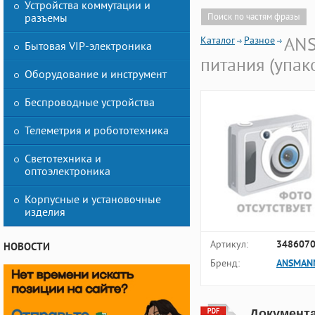
Устройства коммутации и
разъемы
Поиск по частям фразы
Каталог
Разное
ANS
Бытовая VIP-электроника
питания (упак
Оборудование и инструмент
Беспроводные устройства
Телеметрия и робототехника
Светотехника и
оптоэлектроника
Корпусные и установочные
изделия
Артикул:
348607
НОВОСТИ
Бренд:
ANSMAN
Документ