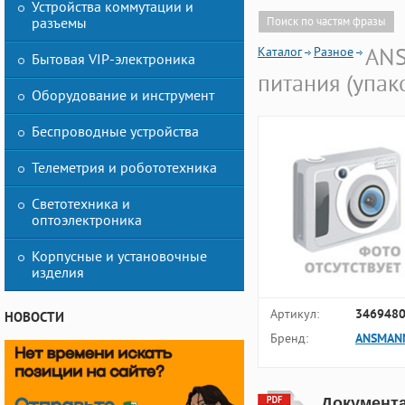
Устройства коммутации и
разъемы
Поиск по частям фразы
Каталог
Разное
ANS
Бытовая VIP-электроника
питания (упак
Оборудование и инструмент
Беспроводные устройства
Телеметрия и робототехника
Светотехника и
оптоэлектроника
Корпусные и установочные
изделия
Артикул:
346948
НОВОСТИ
Бренд:
ANSMAN
Документ