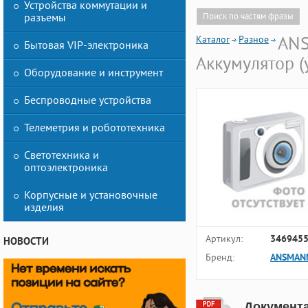
Устройства коммутации и
разъемы
Поиск по частям фразы
Каталог
Разное
ANS
Бытовая VIP-электроника
Аккумулятор (
Оборудование и инструмент
Беспроводные устройства
Телеметрия и робототехника
Светотехника и
оптоэлектроника
Корпусные и установочные
изделия
Артикул:
346945
НОВОСТИ
Бренд:
ANSMAN
Документ