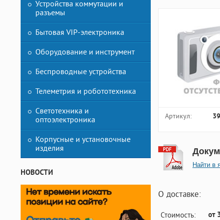
Устройства коммутации и
разъемы
Бытовая VIP-электроника
Оборудование и инструмент
Беспроводные устройства
Телеметрия и робототехника
Светотехника и
Артикул:
3
оптоэлектроника
Корпусные и установочные
изделия
Докум
Найти в 
НОВОСТИ
О доставке:
от 
Стоимость: