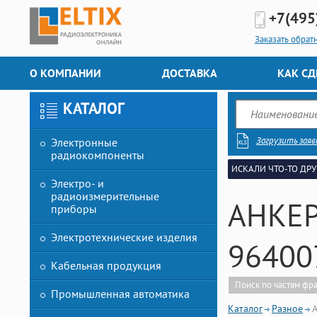
+7(495
Заказать обрат
О КОМПАНИИ
ДОСТАВКА
КАК СД
КАТАЛОГ
Загрузить заяв
Электронные
радиокомпоненты
ИСКАЛИ ЧТО-ТО ДРУ
Электро- и
радиоизмерительные
АНКЕР
приборы
Электротехнические изделия
96400
Кабельная продукция
Поиск по частям фр
Промышленная автоматика
Каталог
Разное