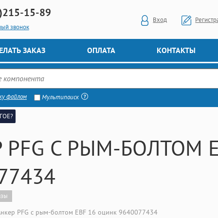
)
215-15-89
Вход
Регистр
ный звонок
ЕЛАТЬ ЗАКАЗ
ОПЛАТА
КОНТАКТЫ
ку файлом
Мультипоиск
ГОЕ?
 PFG С РЫМ-БОЛТОМ 
77434
азы
Анкер PFG с рым-болтом EBF 16 оцинк 9640077434