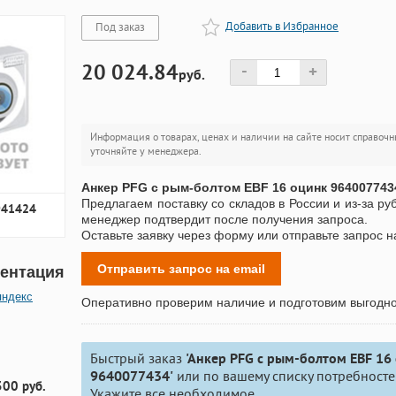
Добавить в Избранное
Под заказ
20 024.84
-
+
руб.
Информация о товарах, ценах и наличии на сайте носит справочн
уточняйте у менеджера.
Анкер PFG с рым-болтом EBF 16 оцинк 964007743
Предлагаем поставку со складов в России и из-за ру
941424
менеджер подтвердит после получения запроса.
Оставьте заявку через форму или отправьте запрос н
Отправить запрос на email
ентация
яндекс
Оперативно проверим наличие и подготовим выгодн
Быстрый заказ
'Анкер PFG с рым-болтом EBF 16
9640077434'
или по вашему списку потребносте
300 руб.
Укажите все необходимое.