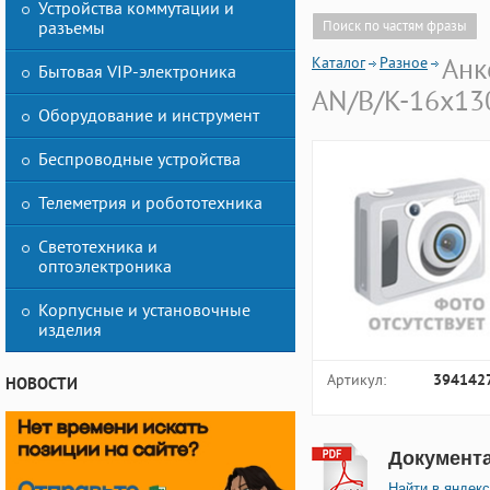
Устройства коммутации и
разъемы
Поиск по частям фразы
Каталог
Разное
Анк
Бытовая VIP-электроника
AN/B/K-16х13
Оборудование и инструмент
Беспроводные устройства
Телеметрия и робототехника
Светотехника и
оптоэлектроника
Корпусные и установочные
изделия
Артикул:
394142
НОВОСТИ
Документ
Найти в яндекс