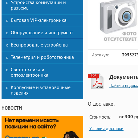
Устройства коммутации и
разъемы
Бытовая VIP-электроника
Оборудование и инструмент
Беспроводные устройства
Артикул:
395327
Телеметрия и робототехника
Светотехника и
оптоэлектроника
Документ
Найти в яндекс
Корпусные и установочные
изделия
О доставке:
НОВОСТИ
от 300 р
Стоимость:
Условия доставки