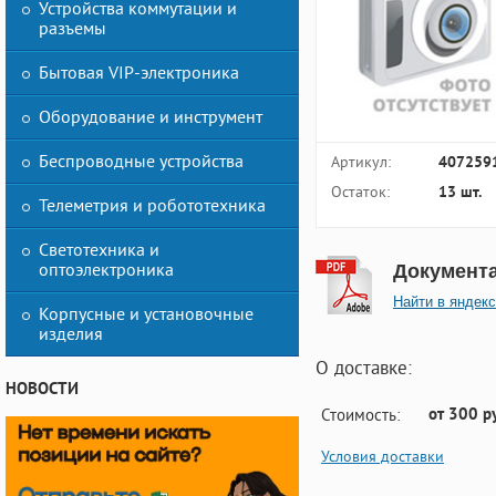
Устройства коммутации и
разъемы
Бытовая VIP-электроника
Оборудование и инструмент
Беспроводные устройства
Артикул:
407259
Остаток:
13 шт.
Телеметрия и робототехника
Светотехника и
оптоэлектроника
Документ
Найти в яндекс
Корпусные и установочные
изделия
О доставке:
НОВОСТИ
от 300 р
Стоимость:
Условия доставки