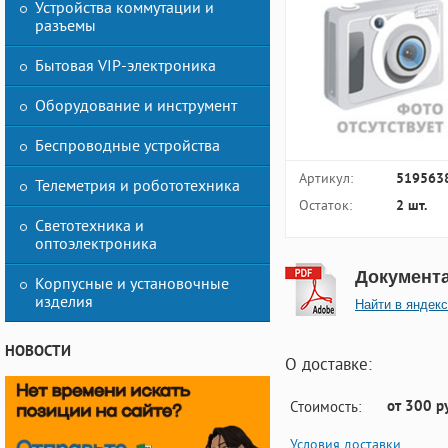
Устройства коммутации и
разъемы
Бытовая VIP-электроника
Оборудование и инструмент
Беспроводные устройства
Артикул:
519563
Телеметрия и робототехника
Остаток:
2 шт.
Светотехника и
оптоэлектроника
Документ
Корпусные и установочные
изделия
Найти в яндекс
НОВОСТИ
О доставке:
от 300 р
Стоимость:
Условия доставки