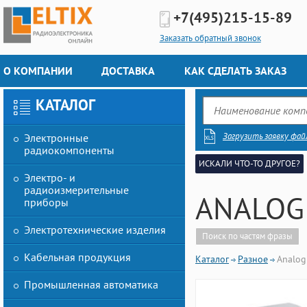
+7(495)
215-15-89
Заказать обратный звонок
О КОМПАНИИ
ДОСТАВКА
КАК СДЕЛАТЬ ЗАКАЗ
КАТАЛОГ
Загрузить заявку фай
Электронные
радиокомпоненты
ИСКАЛИ ЧТО-ТО ДРУГОЕ?
Электро- и
радиоизмерительные
ANALOG
приборы
Электротехнические изделия
Поиск по частям фразы
Кабельная продукция
Каталог
Разное
Analog
Промышленная автоматика