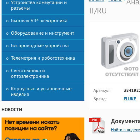
Ана
Устройства коммутации и
разъемы
II/RU
Бытовая VIP-электроника
Оборудование и инструмент
Беспроводные устройства
Телеметрия и робототехника
Светотехника и
оптоэлектроника
Корпусные и установочные
Артикул:
384192
изделия
Бренд:
FLUKE
НОВОСТИ
Документ
Найти в яндекс