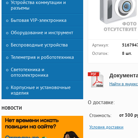
Устройства коммутации и
разъемы
Бытовая VIP-электроника
Оборудование и инструмент
Беспроводные устройства
Артикул:
516794
Остаток:
8 шт.
Телеметрия и робототехника
Светотехника и
оптоэлектроника
Документ
Найти в яндекс
Корпусные и установочные
изделия
О доставке:
НОВОСТИ
от 300 р
Стоимость:
Условия доставки