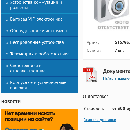
Устройства коммутации и
разъемы
Бытовая VIP-электроника
Оборудование и инструмент
Беспроводные устройства
Артикул:
516793
Остаток:
7 шт.
Телеметрия и робототехника
Светотехника и
оптоэлектроника
Документ
Найти в яндекс
Корпусные и установочные
изделия
О доставке:
НОВОСТИ
от 300 р
Стоимость:
Условия доставки