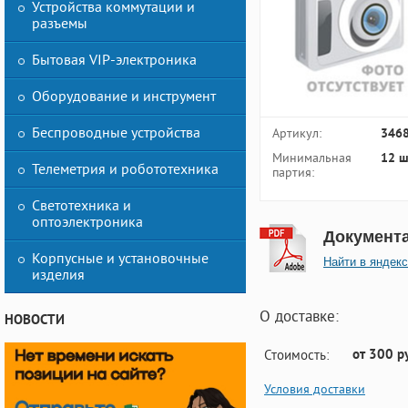
Устройства коммутации и
разъемы
Бытовая VIP-электроника
Оборудование и инструмент
Беспроводные устройства
Артикул:
346
Минимальная
12 ш
Телеметрия и робототехника
партия:
Светотехника и
оптоэлектроника
Документ
Корпусные и установочные
Найти в яндекс
изделия
О доставке:
НОВОСТИ
от 300 р
Стоимость:
Условия доставки