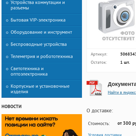
Устройства коммутации и
разъемы
Бытовая VIP-электроника
Оборудование и инструмент
Беспроводные устройства
Артикул:
506834
Телеметрия и робототехника
Остаток:
1 шт.
Светотехника и
оптоэлектроника
Документ
Корпусные и установочные
изделия
Найти в яндекс
НОВОСТИ
О доставке:
от 300 р
Стоимость:
Условия доставки