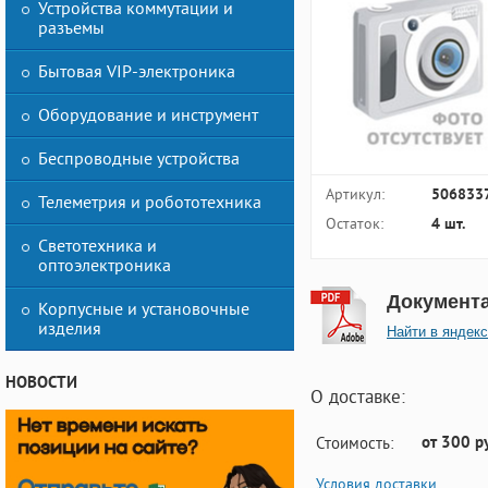
Устройства коммутации и
разъемы
Бытовая VIP-электроника
Оборудование и инструмент
Беспроводные устройства
Артикул:
506833
Телеметрия и робототехника
Остаток:
4 шт.
Светотехника и
оптоэлектроника
Документ
Корпусные и установочные
изделия
Найти в яндекс
НОВОСТИ
О доставке:
от 300 р
Стоимость:
Условия доставки