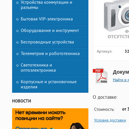
Устройства коммутации и
разъемы
Бытовая VIP-электроника
Оборудование и инструмент
Беспроводные устройства
Артикул:
3
Телеметрия и робототехника
Светотехника и
оптоэлектроника
Докум
Найти в 
Корпусные и установочные
изделия
О доставке:
НОВОСТИ
от 
Стоимость:
Условия доставки