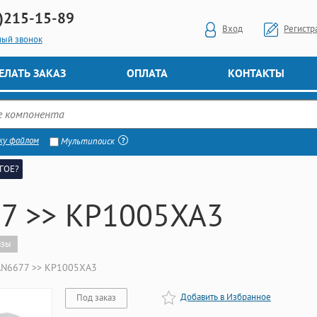
)
215-15-89
Вход
Регистр
ный звонок
ЕЛАТЬ ЗАКАЗ
ОПЛАТА
КОНТАКТЫ
ку файлом
Мультипоиск
ГОЕ?
7 >> КР1005ХА3
азы
AN6677 >> КР1005ХА3
Добавить в Избранное
Под заказ