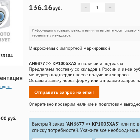
136.16
-
+
руб.
Информация о товарах, ценах и наличии на сайте носит справочн
уточняйте у менеджера.
Микросхемы с импортной маркировкой
233184
AN6677 >> КР1005ХА3
в наличии и под заказ.
Предлагаем поставку со складов в России и из-за ру
менеджер подтвердит после получения запроса.
ентация
Оставьте заявку через форму или отправьте запрос н
яндекс
Отправить запрос на email
Оперативно проверим наличие и подготовим выгодн
300 руб.
Быстрый заказ
'AN6677 >> КР1005ХА3'
или по 
списку потребностей. Укажите все необходимое.