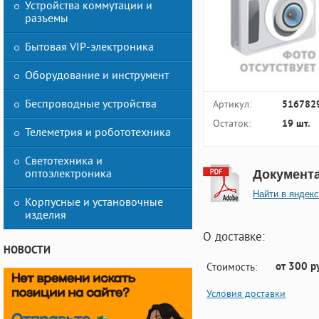
Устройства коммутации и
разъемы
Бытовая VIP-электроника
Оборудование и инструмент
Беспроводные устройства
Артикул:
516782
Остаток:
19 шт.
Телеметрия и робототехника
Светотехника и
оптоэлектроника
Документ
Найти в яндекс
Корпусные и установочные
изделия
О доставке:
НОВОСТИ
от 300 р
Стоимость:
Условия доставки