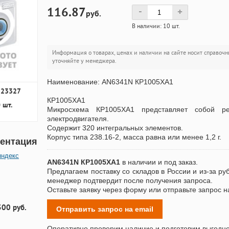
116.87
-
+
руб.
В наличии: 10 шт.
Информация о товарах, ценах и наличии на сайте носит справочн
уточняйте у менеджера.
Наименование: AN6341N КР1005ХА1
323327
КР1005ХА1
 шт.
Микросхема КР1005ХА1 представляет собой рег
электродвигателя.
Содержит 320 интегральных элементов.
Корпус типа 238.16-2, масса равна или менее 1,2 г.
ентация
яндекс
AN6341N КР1005ХА1
в наличии и под заказ.
Предлагаем поставку со складов в России и из-за ру
менеджер подтвердит после получения запроса.
Оставьте заявку через форму или отправьте запрос н
300 руб.
Отправить запрос на email
Оперативно проверим наличие и подготовим выгодн