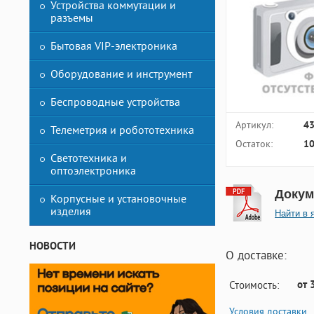
Устройства коммутации и
разъемы
Бытовая VIP-электроника
Оборудование и инструмент
Беспроводные устройства
Артикул:
4
Телеметрия и робототехника
Остаток:
10
Светотехника и
оптоэлектроника
Докум
Корпусные и установочные
изделия
Найти в 
НОВОСТИ
О доставке:
от 
Стоимость:
Условия доставки