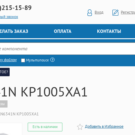
)
215-15-89
Вход
Регистр
ный звонок
ЕЛАТЬ ЗАКАЗ
ОПЛАТА
КОНТАКТЫ
ку файлом
Мультипоиск
ГОЕ?
1N КР1005ХА1
азы
AN6341N КР1005ХА1
Добавить в Избранное
Есть в наличии