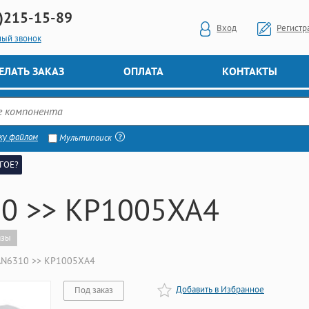
)
215-15-89
Вход
Регистр
ный звонок
ЕЛАТЬ ЗАКАЗ
ОПЛАТА
КОНТАКТЫ
ку файлом
Мультипоиск
ГОЕ?
0 >> КР1005ХА4
азы
AN6310 >> КР1005ХА4
Добавить в Избранное
Под заказ