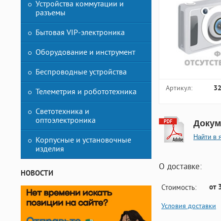
Устройства коммутации и
разъемы
Бытовая VIP-электроника
Оборудование и инструмент
Беспроводные устройства
Артикул:
3
Телеметрия и робототехника
Светотехника и
оптоэлектроника
Докум
Найти в 
Корпусные и установочные
изделия
О доставке:
НОВОСТИ
от 
Стоимость:
Условия доставки