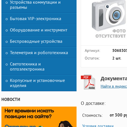
Устройства коммутации и
разъемы
Бытовая VIP-электроника
Оборудование и инструмент
Беспроводные устройства
Артикул:
506830
Телеметрия и робототехника
Остаток:
2 шт.
Светотехника и
оптоэлектроника
Документ
Корпусные и установочные
изделия
Найти в яндекс
НОВОСТИ
О доставке:
от 300 р
Стоимость:
Условия доставки