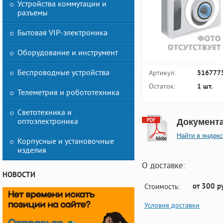
Устройства коммутации и
разъемы
Бытовая VIP-электроника
Оборудование и инструмент
Беспроводные устройства
Артикул:
516777
Остаток:
1 шт.
Телеметрия и робототехника
Светотехника и
оптоэлектроника
Документ
Найти в яндекс
Корпусные и установочные
изделия
О доставке:
НОВОСТИ
от 300 р
Стоимость:
Условия доставки