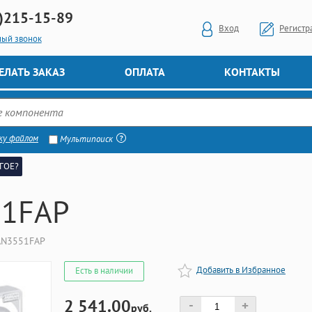
)
215-15-89
Вход
Регистр
ный звонок
ЕЛАТЬ ЗАКАЗ
ОПЛАТА
КОНТАКТЫ
ку файлом
Мультипоиск
ГОЕ?
1FAP
AN3551FAP
Добавить в Избранное
Есть в наличии
2 541.00
-
+
руб.