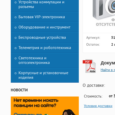
Устройства коммутации и
разъемы
Бытовая VIP-электроника
Оборудование и инструмент
Беспроводные устройства
Артикул:
5
Остаток:
2 
Телеметрия и робототехника
Светотехника и
оптоэлектроника
Докум
Найти в 
Корпусные и установочные
изделия
О доставке:
НОВОСТИ
от 
Стоимость:
Условия доставки