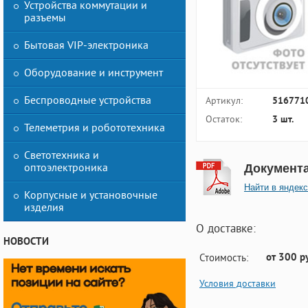
Устройства коммутации и
разъемы
Бытовая VIP-электроника
Оборудование и инструмент
Беспроводные устройства
Артикул:
516771
Остаток:
3 шт.
Телеметрия и робототехника
Светотехника и
оптоэлектроника
Документ
Найти в яндекс
Корпусные и установочные
изделия
О доставке:
НОВОСТИ
от 300 р
Стоимость:
Условия доставки