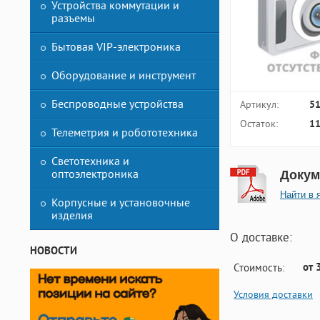
Устройства коммутации и
разъемы
Бытовая VIP-электроника
Оборудование и инструмент
Беспроводные устройства
Артикул:
5
Остаток:
11
Телеметрия и робототехника
Светотехника и
оптоэлектроника
Докум
Найти в 
Корпусные и установочные
изделия
О доставке:
НОВОСТИ
от 
Стоимость:
Условия доставки