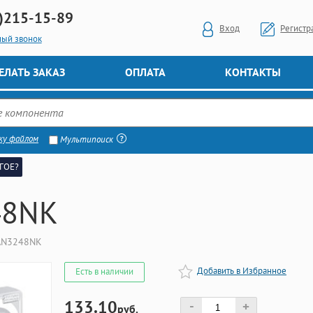
)
215-15-89
Вход
Регистр
ный звонок
ЕЛАТЬ ЗАКАЗ
ОПЛАТА
КОНТАКТЫ
ку файлом
Мультипоиск
ГОЕ?
48NK
AN3248NK
Добавить в Избранное
Есть в наличии
133.10
-
+
руб.