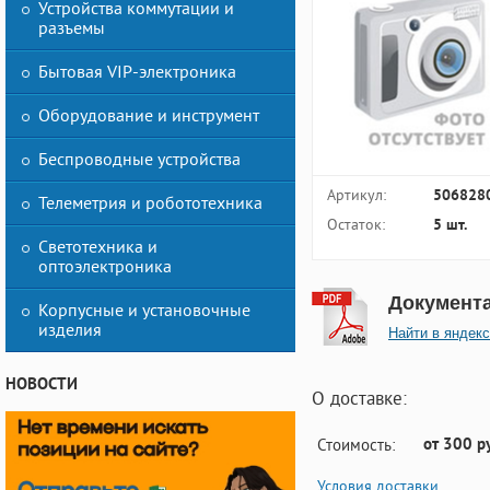
Устройства коммутации и
разъемы
Бытовая VIP-электроника
Оборудование и инструмент
Беспроводные устройства
Артикул:
506828
Телеметрия и робототехника
Остаток:
5 шт.
Светотехника и
оптоэлектроника
Документ
Корпусные и установочные
изделия
Найти в яндекс
НОВОСТИ
О доставке:
от 300 р
Стоимость:
Условия доставки