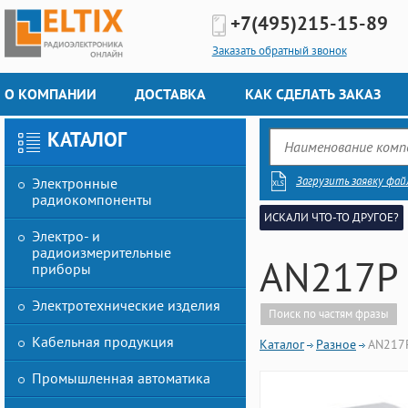
+7(495)
215-15-89
Заказать обратный звонок
О КОМПАНИИ
ДОСТАВКА
КАК СДЕЛАТЬ ЗАКАЗ
КАТАЛОГ
Загрузить заявку фай
Электронные
радиокомпоненты
ИСКАЛИ ЧТО-ТО ДРУГОЕ?
Электро- и
радиоизмерительные
AN217P 
приборы
Электротехнические изделия
Поиск по частям фразы
Кабельная продукция
Каталог
Разное
AN217P
Промышленная автоматика