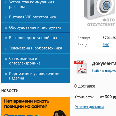
Устройства коммутации и
разъемы
Бытовая VIP-электроника
Оборудование и инструмент
Беспроводные устройства
Артикул:
370119
Бренд:
SMC
Телеметрия и робототехника
Светотехника и
оптоэлектроника
Документ
Найти в яндекс
Корпусные и установочные
изделия
О доставке:
НОВОСТИ
от 300 р
Стоимость:
Условия доставки