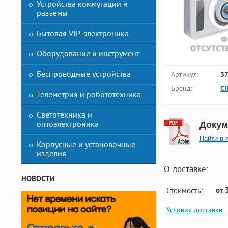
Устройства коммутации и
разъемы
Бытовая VIP-электроника
Оборудование и инструмент
Беспроводные устройства
Артикул:
3
Бренд:
CI
Телеметрия и робототехника
Светотехника и
оптоэлектроника
Докум
Найти в 
Корпусные и установочные
изделия
О доставке:
НОВОСТИ
от 
Стоимость:
Условия доставки