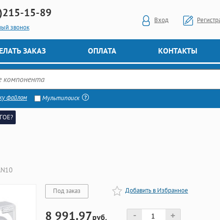
)
215-15-89
Вход
Регистр
ный звонок
ЕЛАТЬ ЗАКАЗ
ОПЛАТА
КОНТАКТЫ
ку файлом
Мультипоиск
ГОЕ?
AN10
Добавить в Избранное
Под заказ
8 991.97
-
+
руб.