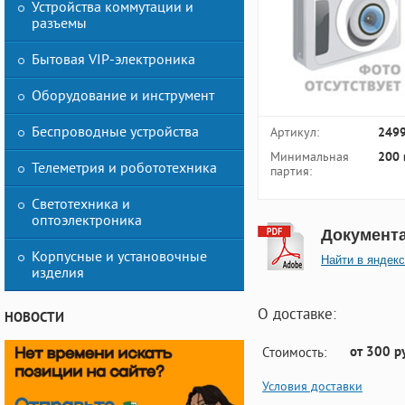
Устройства коммутации и
разъемы
Бытовая VIP-электроника
Оборудование и инструмент
Беспроводные устройства
Артикул:
249
Минимальная
200 
Телеметрия и робототехника
партия:
Светотехника и
оптоэлектроника
Документ
Корпусные и установочные
Найти в яндекс
изделия
О доставке:
НОВОСТИ
от 300 р
Стоимость:
Условия доставки