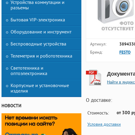
Устройства коммутации и
разъемы
Бытовая VIP-электроника
Оборудование и инструмент
Беспроводные устройства
Артикул:
389433
Бренд:
FESTO
Телеметрия и робототехника
Светотехника и
оптоэлектроника
Документ
Найти в яндекс
Корпусные и установочные
изделия
О доставке:
НОВОСТИ
от 300 р
Стоимость:
Условия доставки