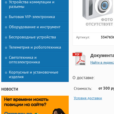
Устройства коммутации и
разъемы
Бытовая VIP-электроника
Оборудование и инструмент
Беспроводные устройства
Артикул:
334763
Телеметрия и робототехника
Документ
Светотехника и
оптоэлектроника
Найти в яндекс
Корпусные и установочные
изделия
О доставке:
от 300 р
Стоимость:
НОВОСТИ
Условия доставки