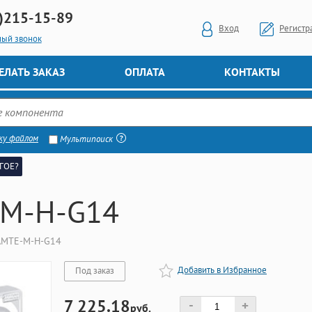
)
215-15-89
Вход
Регистр
ный звонок
ЕЛАТЬ ЗАКАЗ
ОПЛАТА
КОНТАКТЫ
ку файлом
Мультипоиск
ГОЕ?
M-H-G14
AMTE-M-H-G14
Добавить в Избранное
Под заказ
7 225.18
-
+
руб.