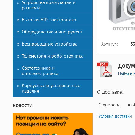
Устройства коммутации и
разъемы
Бытовая VIP-электроника
Оборудование и инструмент
Беспроводные устройства
Артикул:
3
Телеметрия и робототехника
Докум
Светотехника и
оптоэлектроника
Найти в 
Корпусные и установочные
изделия
О доставке:
от 
Стоимость:
НОВОСТИ
Условия доставки