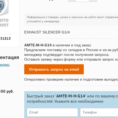
Информация о товарах, ценах и наличии на сайте носит справочн
уточняйте у менеджера.
EXHAUST SILENCER G1/4
351815
AMTE-M-H-G14
в наличии и под заказ.
Предлагаем поставку со складов в России и из-за ру
менеджер подтвердит после получения запроса.
ентация
Оставьте заявку через форму или отправьте запрос н
яндекс
Отправить запрос на email
Оперативно проверим наличие и подготовим выгодн
300 руб.
Быстрый заказ
'AMTE-M-H-G14'
или по вашему с
потребностей. Укажите все необходимое.