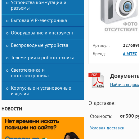
Устройства коммутации и
разъемы
Бытовая VIP-электроника
Оборудование и инструмент
Беспроводные устройства
Артикул:
227689
Бренд:
AIMTEC
Телеметрия и робототехника
Светотехника и
оптоэлектроника
Документ
Найти в яндекс
Корпусные и установочные
изделия
О доставке:
НОВОСТИ
от 300 р
Стоимость:
Условия доставки