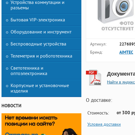
Устройства коммутации и
разъемы
Бытовая VIP-электроника
Оборудование и инструмент
Беспроводные устройства
Артикул:
227689
Бренд:
AIMTEC
Телеметрия и робототехника
Светотехника и
оптоэлектроника
Документ
Найти в яндекс
Корпусные и установочные
изделия
О доставке:
НОВОСТИ
от 300 р
Стоимость:
Условия доставки