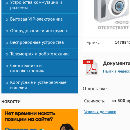
Устройства коммутации и
разъемы
Бытовая VIP-электроника
Оборудование и инструмент
Беспроводные устройства
Артикул:
147884
Телеметрия и робототехника
Документ
Светотехника и
оптоэлектроника
Найти в яндекс
Корпусные и установочные
изделия
О доставке:
от 300 р
Стоимость:
НОВОСТИ
Условия доставки