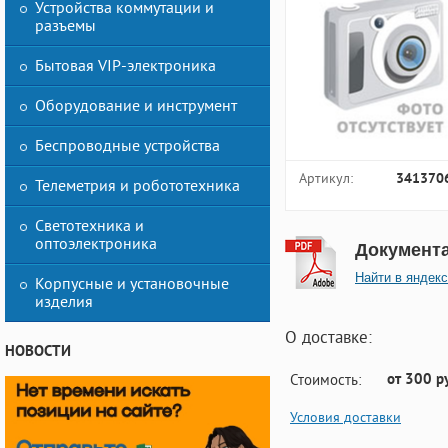
Устройства коммутации и
разъемы
Бытовая VIP-электроника
Оборудование и инструмент
Беспроводные устройства
Артикул:
341370
Телеметрия и робототехника
Светотехника и
оптоэлектроника
Документ
Найти в яндекс
Корпусные и установочные
изделия
О доставке:
НОВОСТИ
от 300 р
Стоимость:
Условия доставки