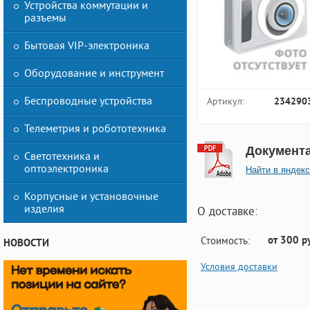
Устройства коммутации и
разъемы
Бытовая VIP-электроника
Оборудование и инструмент
Беспроводные устройства
Артикул:
234290
Телеметрия и робототехника
Документ
Светотехника и
оптоэлектроника
Найти в яндекс
Корпусные и установочные
изделия
О доставке:
от 300 р
Стоимость:
НОВОСТИ
Условия доставки