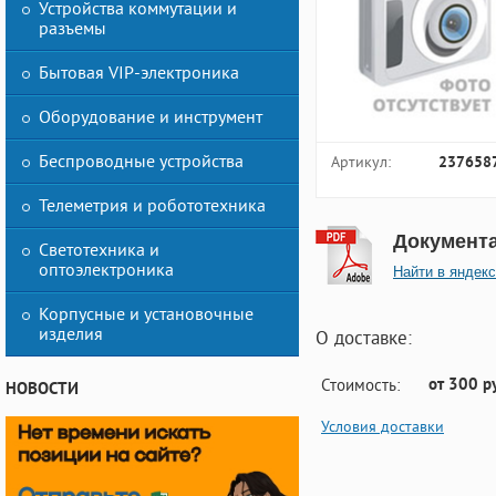
Устройства коммутации и
разъемы
Бытовая VIP-электроника
Оборудование и инструмент
Беспроводные устройства
Артикул:
237658
Телеметрия и робототехника
Документ
Светотехника и
оптоэлектроника
Найти в яндекс
Корпусные и установочные
изделия
О доставке:
от 300 р
Стоимость:
НОВОСТИ
Условия доставки