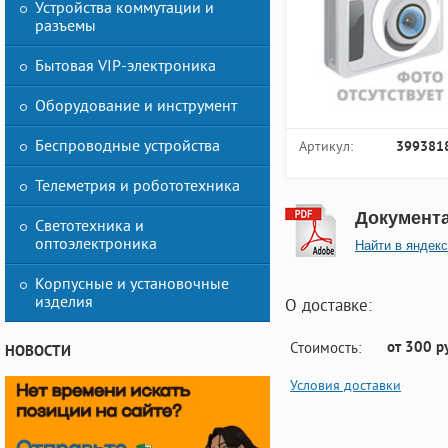
Устройства коммутации и
разъемы
Бытовая VIP-электроника
Оборудование и инструмент
Беспроводные устройства
Артикул:
399381
Телеметрия и робототехника
Документ
Светотехника и
оптоэлектроника
Найти в яндекс
Корпусные и установочные
изделия
О доставке:
от 300 р
Стоимость:
НОВОСТИ
Условия доставки