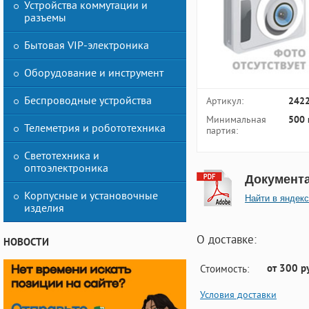
Устройства коммутации и
разъемы
Бытовая VIP-электроника
Оборудование и инструмент
Беспроводные устройства
Артикул:
242
Минимальная
500 
Телеметрия и робототехника
партия:
Светотехника и
оптоэлектроника
Документ
Корпусные и установочные
Найти в яндекс
изделия
О доставке:
НОВОСТИ
от 300 р
Стоимость:
Условия доставки