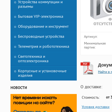
Устройства коммутации и
разъемы
Бытовая VIP-электроника
Оборудование и инструмент
Беспроводные устройства
Артикул:
Минимальная
Телеметрия и робототехника
партия:
Светотехника и
оптоэлектроника
Докум
Корпусные и установочные
Найти в 
изделия
О доставке:
НОВОСТИ
от 
Стоимость:
Условия доставки