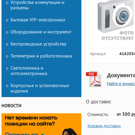
Устройства коммутации и
разъемы
Бытовая VIP-электроника
Оборудование и инструмент
Беспроводные устройства
Артикул:
416205
Телеметрия и робототехника
Светотехника и
оптоэлектроника
Документ
Найти в яндекс
Корпусные и установочные
изделия
О доставке:
НОВОСТИ
от 300 р
Стоимость:
Условия доставки