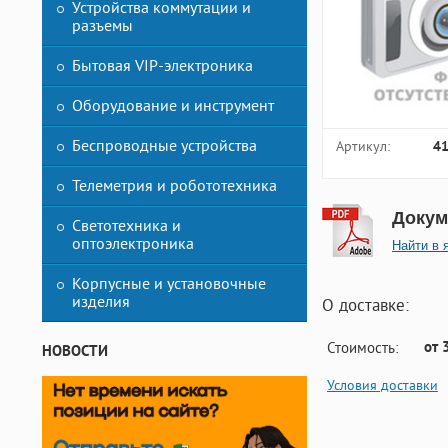
Устройства коммутации и
разъемы
Бытовая VIP-электроника
Оборудование и инструмент
Беспроводные устройства
Артикул:
4
Телеметрия и робототехника
Докум
Светотехника и
оптоэлектроника
Найти в 
Корпусные и установочные
изделия
О доставке:
от 
Стоимость:
НОВОСТИ
Условия доставки