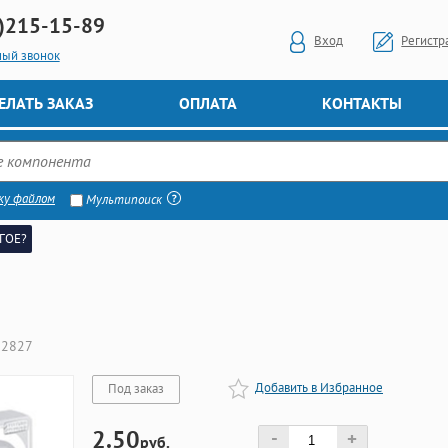
)
215-15-89
Вход
Регистр
ный звонок
ЕЛАТЬ ЗАКАЗ
ОПЛАТА
КОНТАКТЫ
ку файлом
Мультипоиск
ГОЕ?
22827
Добавить в Избранное
Под заказ
2.50
-
+
руб.