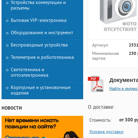
Устройства коммутации и
разъемы
Бытовая VIP-электроника
Оборудование и инструмент
Беспроводные устройства
Артикул:
253
Минимальная
250 
Телеметрия и робототехника
партия:
Светотехника и
оптоэлектроника
Документ
Корпусные и установочные
Найти в яндекс
изделия
О доставке:
НОВОСТИ
от 300 р
Стоимость:
Условия доставки