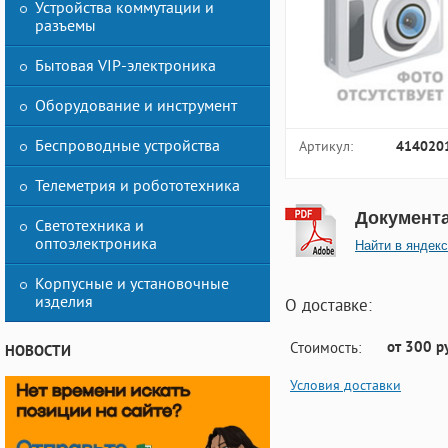
Устройства коммутации и
разъемы
Бытовая VIP-электроника
Оборудование и инструмент
Беспроводные устройства
Артикул:
414020
Телеметрия и робототехника
Документ
Светотехника и
оптоэлектроника
Найти в яндекс
Корпусные и установочные
изделия
О доставке:
от 300 р
Стоимость:
НОВОСТИ
Условия доставки