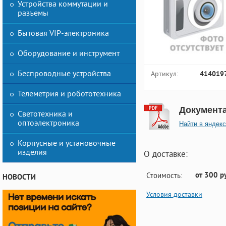
Устройства коммутации и
разъемы
Бытовая VIP-электроника
Оборудование и инструмент
Беспроводные устройства
Артикул:
414019
Телеметрия и робототехника
Документ
Светотехника и
оптоэлектроника
Найти в яндекс
Корпусные и установочные
изделия
О доставке:
от 300 р
Стоимость:
НОВОСТИ
Условия доставки