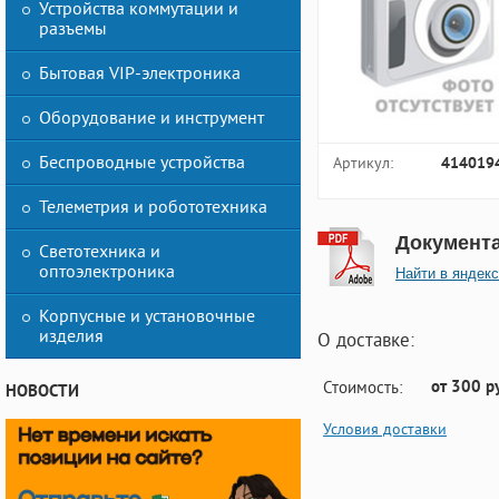
Устройства коммутации и
разъемы
Бытовая VIP-электроника
Оборудование и инструмент
Беспроводные устройства
Артикул:
414019
Телеметрия и робототехника
Документ
Светотехника и
оптоэлектроника
Найти в яндекс
Корпусные и установочные
изделия
О доставке:
от 300 р
Стоимость:
НОВОСТИ
Условия доставки