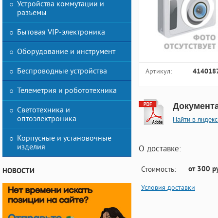
Устройства коммутации и
разъемы
Бытовая VIP-электроника
Оборудование и инструмент
Беспроводные устройства
Артикул:
414018
Телеметрия и робототехника
Документ
Светотехника и
оптоэлектроника
Найти в яндекс
Корпусные и установочные
изделия
О доставке:
от 300 р
Стоимость:
НОВОСТИ
Условия доставки